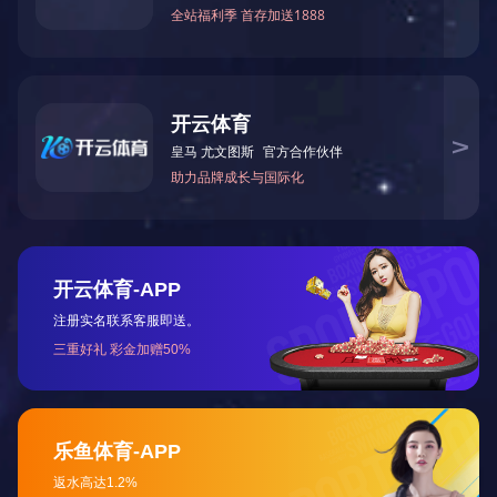
2018-03-02
爱游戏最新官网-爱游戏(中国) -4000吨
爱游戏最新官网-爱游戏(中国) -4000吨冷推机 本设备主要用于
冷推机
碳钢、不锈钢弯头冷推成型，推制方式有钢球过球推制和芯棒成
型推制两种，芯棒成型推制配有半自动机械脱模装置。成形原
查看详情
理：管坯在由外力锁紧的隧道模腔中，被液压顶杆从导向段推入
设置了内芯的成形腔弯曲成形，并由脱料装置脱模，全程可采用
PLC智能操作。 实华拥有DN100、DN300、DN600三套不锈
钢弯头冷推机组。