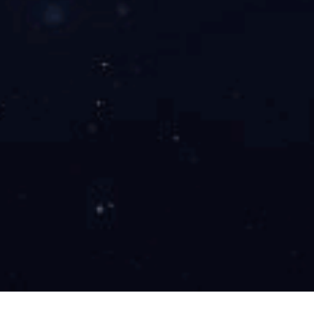
2018-03-02
爱游戏最新官网-爱游戏(中国) -Q476
爱游戏最新官网-爱游戏(中国) -Q476B、Q478A升降抛丸机 抛
B、Q478A
丸机是利用高速回转的叶轮将弹丸抛向滚筒内连续翻转的工件
上，从而达到清理工件的目的。它适用于各行业中的15公斤以下
查看详情
的铸锻件的清砂、除锈、去氧化皮和表面强化。它是利用钢铁丸
送至高速旋转的圆盘上，利用离心力的作用，使高速抛出的钢丸
撞击零件表面，达到光饰的目的，抛丸清理机能使零件表面产生
压应力，而且没有含硅粉末，对环境污染小。
<
1
>
关于实华
|
集合管
|
高压管件
|
急弯弯头
|
爱游戏最新官网-爱游戏(中
国) 直通车
|
合作客户
|
诚聘英才
|
网站地图
|
联系实华