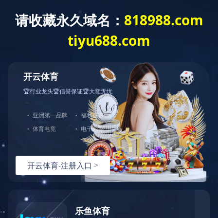
爱游戏最新官网
专注金属对焊管件22年
中石化、中石油、中海油管件定点生产企业
实华动态
2023-03-19
合肥爱游戏最新官网-爱游戏(中国) 召
开2022年总结表彰暨2023年工作动员大
查看详情
会
2023-02-18
热烈祝贺爱游戏最新官网-爱游戏(中国)